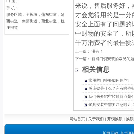
电 话：
来说，售后服务好，
手 机：
才会觉得用的是十分
服务区域：全长垣，蒲东街道，蒲
西街道，南蒲街道，蒲北街道，魏
安全上面有了问题的
庄街道
中财物的安全了，所
千万消费者的最佳挑
上一篇： 没有了！
下一篇：
智能门锁安装的常见问
相关信息
常用的门锁要如何保养?
感应锁是什么？它有哪些
我们来介绍空转锁特点是
锁具安装中需要注意哪几
网站首页
|
关于我们
|
开锁换锁
|
换锁
长垣开锁_长垣开