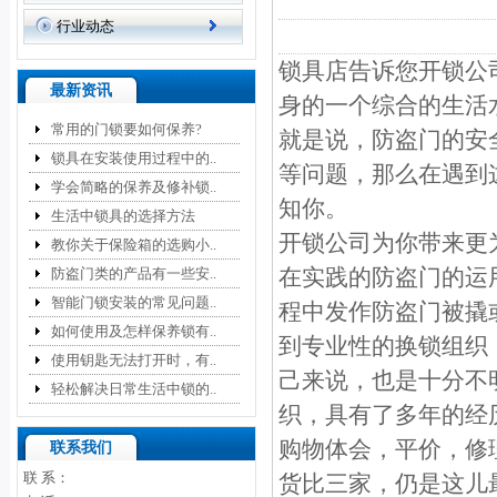
行业动态
锁具店告诉您开锁公
最新资讯
身的一个综合的生活
常用的门锁要如何保养?
就是说，防盗门的安
锁具在安装使用过程中的..
等问题，那么在遇到
学会简略的保养及修补锁..
知你。
生活中锁具的选择方法
开锁公司为你带来更
教你关于保险箱的选购小..
在实践的防盗门的运
防盗门类的产品有一些安..
智能门锁安装的常见问题..
程中发作防盗门被撬
如何使用及怎样保养锁有..
到专业性的换锁组织
使用钥匙无法打开时，有..
己来说，也是十分不
轻松解决日常生活中锁的..
织，具有了多年的经
购物体会，平价，修
联系我们
联 系：
货比三家，仍是这儿