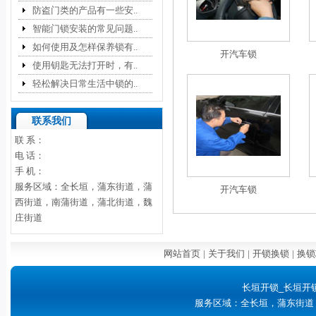
防盗门类的产品有一些安..
智能门锁安装的常见问题..
如何使用及怎样保养锁有..
开汽车锁
使用钥匙无法打开时，有..
轻松解决日常生活中锁的..
联系我们
联 系：
电 话：
手 机：
服务区域：全长垣，蒲东街道，蒲
开汽车锁
西街道，南蒲街道，蒲北街道，魏
庄街道
网站首页
|
关于我们
|
开锁换锁
|
换锁
长垣开锁_长垣开
服务区域：全长垣，蒲东街道