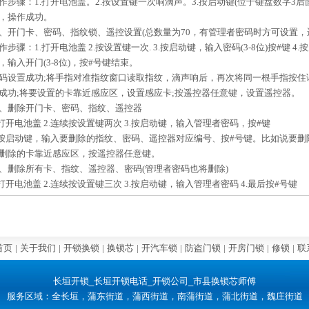
作步骤：1.打开电池盖。2.按设置键一次响滴声。3.按启动键(位于键盘数字3后面一
，操作成功。
、开门卡、密码、指纹锁、遥控设置(总数量为70，有管理者密码时方可设置，
作步骤：1.打开电池盖 2.按设置键一次. 3.按启动键，输入密码(3-8位)按#键 4.
，输入开门(3-8位)，按#号键结束。
码设置成功;将手指对准指纹窗口读取指纹，滴声响后，再次将同一根手指按住
成功;将要设置的卡靠近感应区，设置感应卡;按遥控器任意键，设置遥控器。
、删除开门卡、密码、指纹、遥控器
.打开电池盖 2.连续按设置键两次 3.按启动键，输入管理者密码，按#键
.按启动键，输入要删除的指纹、密码、遥控器对应编号、按#号键。比如说要
删除的卡靠近感应区，按遥控器任意键。
、删除所有卡、指纹、遥控器、密码(管理者密码也将删除)
.打开电池盖 2.连续按设置键三次 3.按启动键，输入管理者密码 4.最后按#号键
首页
|
关于我们
|
开锁换锁
|
换锁芯
|
开汽车锁
|
防盗门锁
|
开房门锁
|
修锁
|
联
长垣开锁_长垣开锁电话_开锁公司_市县换锁芯师傅
服务区域：全长垣，蒲东街道，蒲西街道，南蒲街道，蒲北街道，魏庄街道