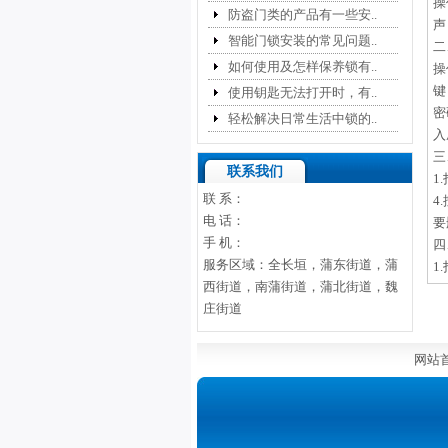
操
防盗门类的产品有一些安..
声
智能门锁安装的常见问题..
二
如何使用及怎样保养锁有..
操
键
使用钥匙无法打开时，有..
密
轻松解决日常生活中锁的..
入
三
联系我们
1
联 系：
4
电 话：
要
手 机：
四
服务区域：全长垣，蒲东街道，蒲
1
西街道，南蒲街道，蒲北街道，魏
庄街道
网站