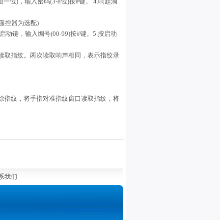
位)，输入密码(3-8位)按#键。 4.响起滴
遥控器为选配)
按启动键，输入编号(00-99)按#键。5.按启动
读取指纹。两次读取响声相同，表示指纹录
删除指纹，将手指对准指纹窗口读取指纹，将
系我们