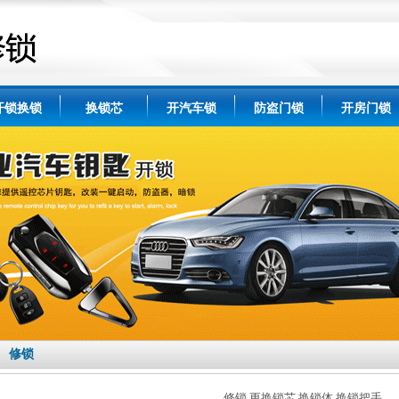
开锁换锁
换锁芯
开汽车锁
防盗门锁
开房门锁
修锁
修锁 更换锁芯 换锁体 换锁把手