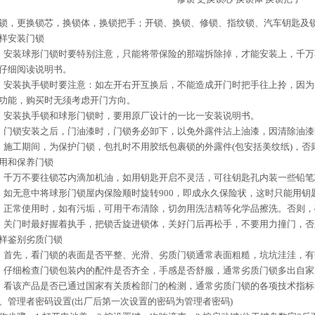
锁，更换锁芯，换锁体，换锁把手；
开锁、换锁、修锁、指纹锁、汽车钥匙及
样安装门锁
、安装球形门锁时要特别注意，只能将带保险的那端拆除掉，才能安装上，千
仔细阅读说明书。
、安装执手锁时要注意：如左开右开互换后，不能造成开门时把手往上拎，因
功能，购买时无须考虑开门方向。
、安装执手锁和球形门锁时，要用原厂设计的一比一安装说明书。
、门锁安装之后，门油漆时，门锁务必卸下，以免外露件沾上油漆，因清除油
、施工期间，为保护门锁，包扎时不用胶纸包裹锁的外露件(包安括美纹纸)，
用和保养门锁
、千万不要往锁芯内滴加机油，如用钥匙开启不灵活，可往钥匙孔内装一些铅笔
、如无意中将球形门锁屋内保险顺时旋转900，即成永久保险状，这时只能用钥
、正常使用时，如有污垢，可用干布清除，切勿用洗洁精等化学品擦洗。否则
、关门时最好握着执手，把锁舌旋进锁体，关好门后再松手，不要用力撞门，
样鉴别劣质门锁
、首先，看门锁的表面是否平整、光滑、劣质门锁通常表面粗糙，坑坑洼洼，
、仔细检查门锁包装内的配件是否齐全，手感是否舒服，通常劣质门锁多出自
、看该产品是否已通过国家有关质检部门的检测，通常劣质门锁的各项技术指
、管理者密码设置(出厂后第一次设置的密码为管理者密码)