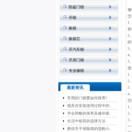
防盗门锁
修
怎
开锁
1
换锁
前
2
换锁芯
的
3
开汽车锁
4
开房门锁
5
使
专业修锁
1
2
3
最新资讯
4
常用的门锁要如何保养?
怎
锁具在安装使用过程中的..
1
学会简略的保养及修补锁..
2
3
生活中锁具的选择方法
一
教你关于保险箱的选购小..