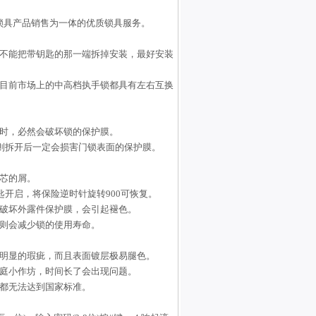
锁具产品销售为一体的优质锁具服务。
万不能把带钥匙的那一端拆掉安装，最好安装
为目前市场上的中高档执手锁都具有左右互换
漆时，必然会破坏锁的保护膜。
否则拆开后一定会损害门锁表面的保护膜。
芯的屑。
匙开启，将保险逆时针旋转900可恢复。
，破坏外露件保护膜，会引起褪色。
否则会减少锁的使用寿命。
有明显的瑕疵，而且表面镀层极易腿色。
家庭小作坊，时间长了会出现问题。
标都无法达到国家标准。