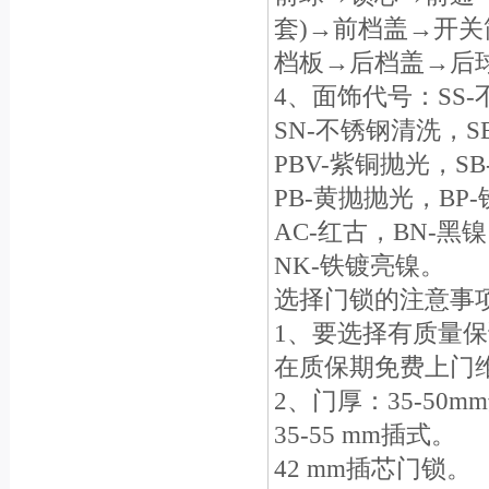
套)→前档盖→开
档板→后档盖→后
4、面饰代号：SS
SN-不锈钢清洗，S
PBV-紫铜抛光，S
PB-黄抛抛光，BP
AC-红古，BN-黑
NK-铁镀亮镍。
选择门锁的注意事
1、要选择有质量
在质保期免费上门
2、门厚：35-50
35-55 mm插式。
42 mm插芯门锁。