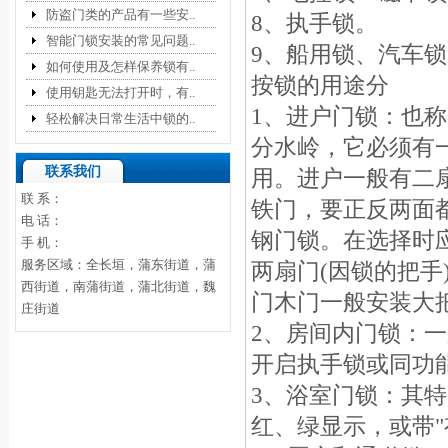
防盗门类的产品有一些安..
8、执手锁。
智能门锁安装的常见问题..
9、船用锁、汽车
如何使用及怎样保养锁有..
按锁的用途分
使用钥匙无法打开时，有..
1、进户门锁：也
轻松解决日常生活中锁的..
分水岭，它必须有
联系我们
用。进户一般有二
联 系：
铁门，要正反两面
电 话：
钢门锁。在选择时应
手 机：
服务区域：全长垣，蒲东街道，蒲
两扇门(因锁的把
西街道，南蒲街道，蒲北街道，魏
门木门一般安装大
庄街道
2、房间内门锁：
开启执手锁或同功
3、浴室门锁：其
红、绿显示，或带"