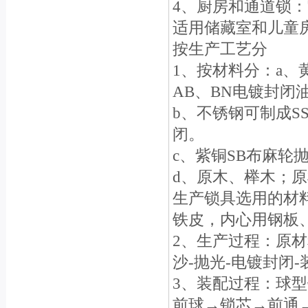
4、厨房和通道锁
适用储藏室和儿童
按生产工艺分
1、按材料分：a、
AB、BN电镀封闭
b、不锈钢可制成S
闭。
c、紫铜SB布麻轮
d、原木、榉木；
生产锁具选用的材
铁皮，内心用钢板
2、生产过程：原材
沙-抛光-电镀封闭-
3、装配过程：球
前球→锁芯→前通