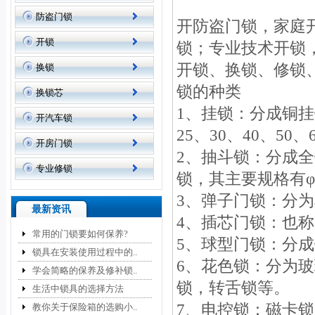
防盗门锁
开防盗门锁，家庭
开锁
锁；专业技术开锁
开锁、换锁、修锁
换锁
锁的种类
换锁芯
1、挂锁：分成铜挂
开汽车锁
25、30、40、50、
开房门锁
2、抽斗锁：分成
专业修锁
锁，其主要规格有φ2
3、弹子门锁：分
最新资讯
4、插芯门锁：也
常用的门锁要如何保养?
5、球型门锁：分
锁具在安装使用过程中的..
6、花色锁：分为
学会简略的保养及修补锁..
锁，转舌锁等。
生活中锁具的选择方法
7、电控锁：磁卡锁
教你关于保险箱的选购小..