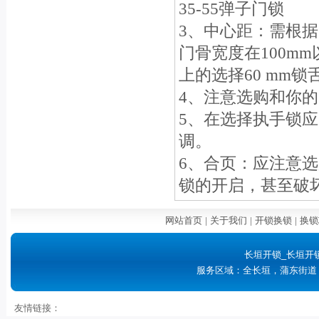
35-55弹子门锁
3、中心距：需根据
门骨宽度在100mm
上的选择60 mm锁
4、注意选购和你
5、在选择执手锁
调。
6、合页：应注意
锁的开启，甚至破
网站首页
|
关于我们
|
开锁换锁
|
换锁
长垣开锁_长垣开
服务区域：全长垣，蒲东街道
友情链接：