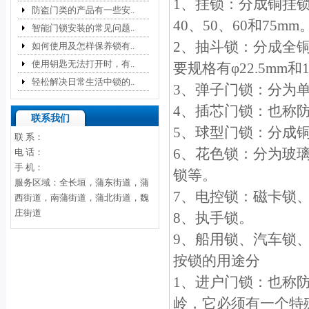
1、挂锁：分成铜挂锁
防盗门类的产品有一些安..
40、50、60和75mm
智能门锁安装的常见问题..
2、抽斗锁：分成全
如何使用及怎样保养锁有..
使用钥匙无法打开时，有..
要规格有φ22.5mm和
轻松解决日常生活中锁的..
3、弹子门锁：分为
4、插芯门锁：也称
联系我们
5、球型门锁：分成
联 系：
6、花色锁：分为玻
电 话：
手 机：
锁等。
服务区域：全长垣，蒲东街道，蒲
7、电控锁：磁卡锁、
西街道，南蒲街道，蒲北街道，魏
庄街道
8、执手锁。
9、船用锁、汽车锁、
按锁的用途分
1、进户门锁：也称
岭，它必须有一个特