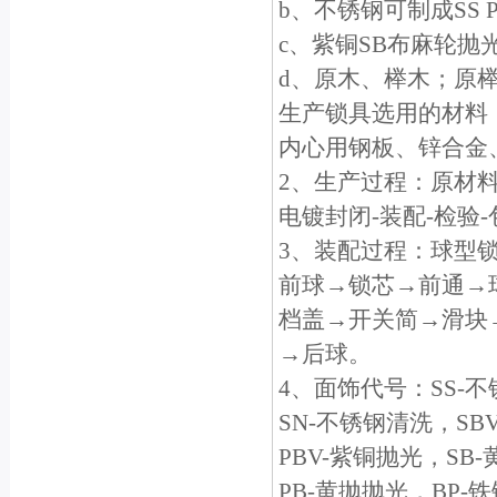
b、不锈钢可制成SS
c、紫铜SB布麻轮抛
d、原木、榉木；原
生产锁具选用的材料
内心用钢板、锌合金
2、生产过程：原材料
电镀封闭-装配-检验
3、装配过程：球型
前球→锁芯→前通→
档盖→开关简→滑块
→后球。
4、面饰代号：SS-
SN-不锈钢清洗，SB
PBV-紫铜抛光，SB
PB-黄抛抛光，BP-