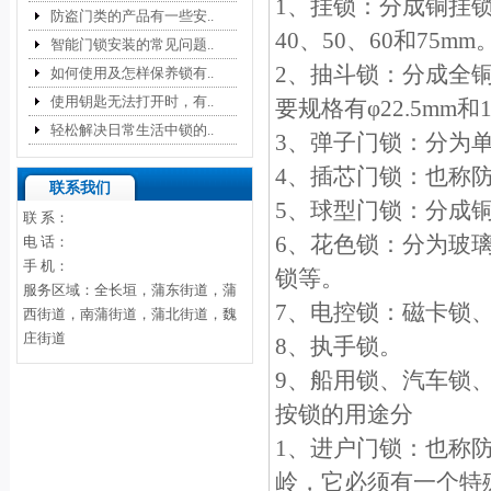
1、挂锁：分成铜挂锁
防盗门类的产品有一些安..
40、50、60和75mm
智能门锁安装的常见问题..
2、抽斗锁：分成全
如何使用及怎样保养锁有..
使用钥匙无法打开时，有..
要规格有φ22.5mm和
轻松解决日常生活中锁的..
3、弹子门锁：分为
4、插芯门锁：也称
联系我们
5、球型门锁：分成
联 系：
6、花色锁：分为玻
电 话：
手 机：
锁等。
服务区域：全长垣，蒲东街道，蒲
7、电控锁：磁卡锁、
西街道，南蒲街道，蒲北街道，魏
庄街道
8、执手锁。
9、船用锁、汽车锁、
按锁的用途分
1、进户门锁：也称
岭，它必须有一个特