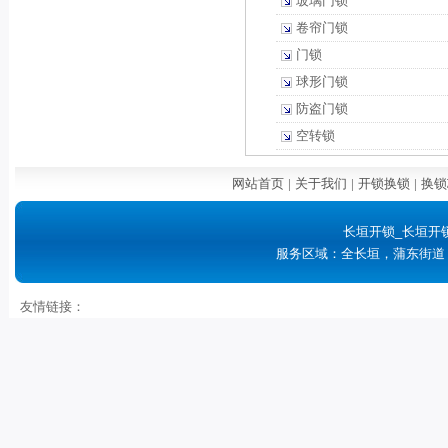
玻璃门锁
卷帘门锁
门锁
球形门锁
防盗门锁
空转锁
网站首页
|
关于我们
|
开锁换锁
|
换锁
长垣开锁_长垣开
服务区域：全长垣，蒲东街道
友情链接：