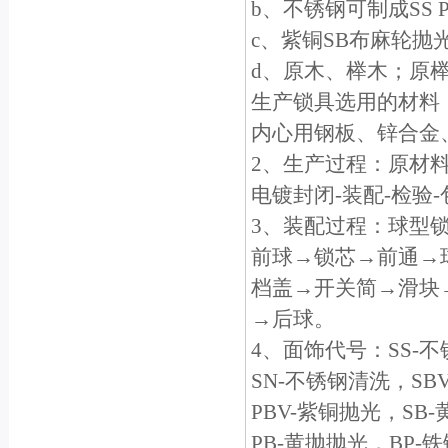
b、不锈钢可制成SS
c、紫铜SB布麻轮抛
d、原木、榉木；原
生产锁具选用的材料
内心用钢板、锌合金
2、生产过程：原材料
电镀封闭-装配-检验
3、装配过程：球型
前球→锁芯→前通→
档盖→开关简→滑块
→后球。
4、面饰代号：SS-
SN-不锈钢清洗，SB
PBV-紫铜抛光，SB
PB-黄抛抛光，BP-