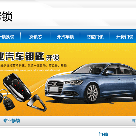
开锁换锁
换锁芯
开汽车锁
防盗门锁
开房门锁
专业修锁
· 
门锁