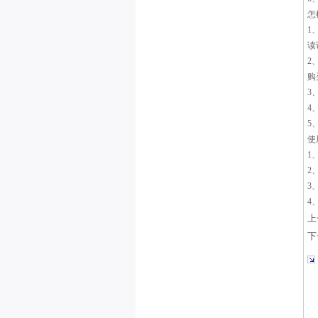
怎
1
读
2
购
3
4
5
使
1
2
3
4
上
下