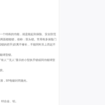
有一个特殊的功能，就是能起到保险、安全防范
反两面都能锁，俗称：双头锁。常用有多保险门
(因锁的把手)距离不够长，不能同时关上而起不
能球型锁。
有人""无人"显示的小型执手锁或同功能球型
房。
油漆，BP电镀封闭抛光。
、锌合金、铝。