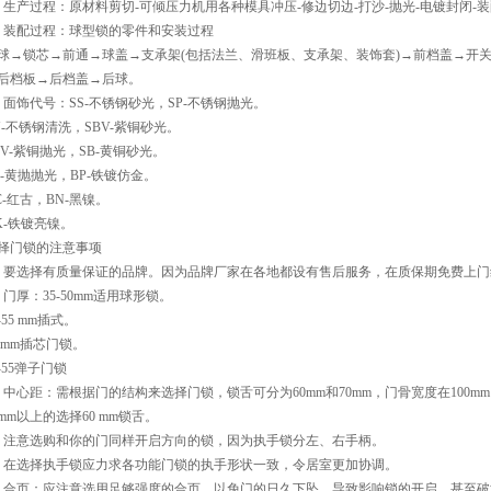
、生产过程：原材料剪切-可倾压力机用各种模具冲压-修边切边-打沙-抛光-电镀封闭-装
、装配过程：球型锁的零件和安装过程
球→锁芯→前通→球盖→支承架(包括法兰、滑班板、支承架、装饰套)→前档盖→开
后档板→后档盖→后球。
、面饰代号：SS-不锈钢砂光，SP-不锈钢抛光。
N-不锈钢清洗，SBV-紫铜砂光。
BV-紫铜抛光，SB-黄铜砂光。
B-黄抛抛光，BP-铁镀仿金。
C-红古，BN-黑镍。
K-铁镀亮镍。
择门锁的注意事项
、要选择有质量保证的品牌。因为品牌厂家在各地都设有售后服务，在质保期免费上门
、门厚：35-50mm适用球形锁。
5-55 mm插式。
2 mm插芯门锁。
5-55弹子门锁
、中心距：需根据门的结构来选择门锁，锁舌可分为60mm和70mm，门骨宽度在100mm
0mm以上的选择60 mm锁舌。
、注意选购和你的门同样开启方向的锁，因为执手锁分左、右手柄。
、在选择执手锁应力求各功能门锁的执手形状一致，令居室更加协调。
、合页：应注意选用足够强度的合页，以免门的日久下坠，导致影响锁的开启，甚至破