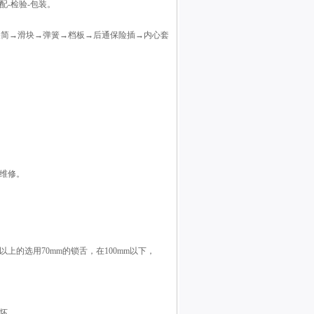
配-检验-包装。
关简→滑块→弹簧→档板→后通保险插→内心套
维修。
以上的选用70mm的锁舌，在100mm以下，
坏。