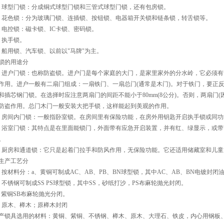
、球型门锁：分成铜式球型门锁和三管式球型门锁，还有包房锁。
、花色锁：分为玻璃门锁、连插锁、按钮锁、电器箱开关锁和链条锁，转舌锁等。
、电控锁：磁卡锁、IC卡锁、密码锁。
、执手锁。
、船用锁、汽车锁、以前以"马牌"为主。
锁的用途分
、进户门锁：也称防盗锁。进户门是每个家庭的大门，是家里家外的分水岭，它必须
作用。进户一般有二扇门组成：一扇铁门、一扇总门(通常是木门)。对于铁门，要正
和插芯钢门锁。在选择时应注意两扇门的间距不能小于80mm(8公分)。否则，两扇门
防盗作用。总门木门一般安装大把手锁，这样能起到美观的作用。
、房间内门锁：一般指卧室锁。在房间里有保险功能，在房外用钥匙开启执手锁或同功
、浴室门锁：其特点是在里面能锁门，外面带有应急开启装置，并有红、绿显示，或带"
。
、厨房和通道锁：它只是起着门拉手和防风作用，无保险功能。它还适用储藏室和儿童
生产工艺分
、按材料分：a、黄铜可制成AC、AB、PB、BN球型锁，其中AC、AB、BN电镀封闭
、不锈钢可制成SS PS球型锁，其中SS，砂纸打沙，PS布麻轮抛光封闭。
、紫铜SB布麻轮抛光分闭。
、原木、榉木；原榉木封闭
产锁具选用的材料：黄铜、紫铜、不锈钢、榉木、原木、大理石、铁皮，内心用钢板