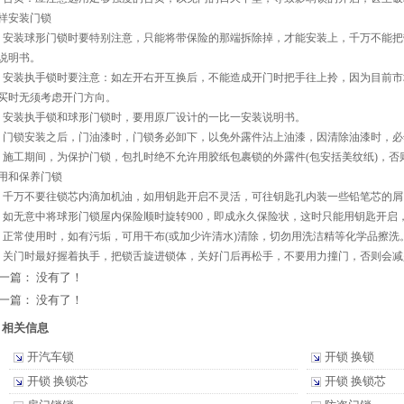
样安装门锁
、安装球形门锁时要特别注意，只能将带保险的那端拆除掉，才能安装上，千万不能
说明书。
、安装执手锁时要注意：如左开右开互换后，不能造成开门时把手往上拎，因为目前
买时无须考虑开门方向。
、安装执手锁和球形门锁时，要用原厂设计的一比一安装说明书。
、门锁安装之后，门油漆时，门锁务必卸下，以免外露件沾上油漆，因清除油漆时，
、施工期间，为保护门锁，包扎时绝不允许用胶纸包裹锁的外露件(包安括美纹纸)，
用和保养门锁
、千万不要往锁芯内滴加机油，如用钥匙开启不灵活，可往钥匙孔内装一些铅笔芯的屑
、如无意中将球形门锁屋内保险顺时旋转900，即成永久保险状，这时只能用钥匙开启，
、正常使用时，如有污垢，可用干布(或加少许清水)清除，切勿用洗洁精等化学品擦
、关门时最好握着执手，把锁舌旋进锁体，关好门后再松手，不要用力撞门，否则会
一篇： 没有了！
一篇： 没有了！
相关信息
开汽车锁
开锁 换锁
开锁 换锁芯
开锁 换锁芯