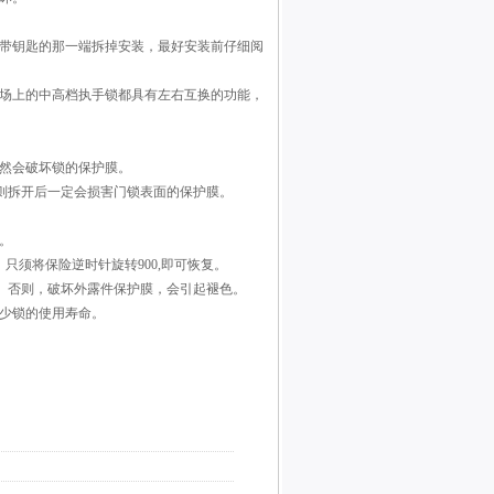
把带钥匙的那一端拆掉安装，最好安装前仔细阅
市场上的中高档执手锁都具有左右互换的功能，
必然会破坏锁的保护膜。
否则拆开后一定会损害门锁表面的保护膜。
。
只须将保险逆时针旋转900,即可恢复。
洗。否则，破坏外露件保护膜，会引起褪色。
减少锁的使用寿命。