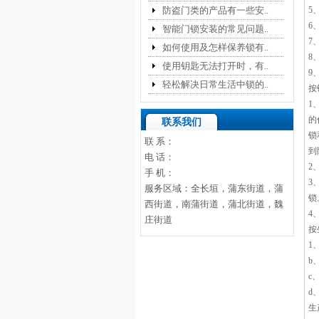
防盗门类的产品有一些安..
5
6
智能门锁安装的常见问题..
7
如何使用及怎样保养锁有..
8
使用钥匙无法打开时，有..
9
轻松解决日常生活中锁的..
按
1
的
联系我们
锁
联 系：
到
电 话：
2
手 机：
3
服务区域：全长垣，蒲东街道，蒲
锁
西街道，南蒲街道，蒲北街道，魏
4
庄街道
按
1
b
c
d
生