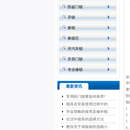
防盗门锁
开锁
换锁
换锁芯
开汽车锁
开房门锁
专业修锁
开
最新资讯
遵
技
常用的门锁要如何保养?
锁
锁具在安装使用过程中的..
1
学会简略的保养及修补锁..
2
生活中锁具的选择方法
3
教你关于保险箱的选购小..
4