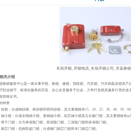
长垣开锁_开锁电话_长垣开锁公司_市县换
相关介绍
锁换锁服务中心是一家从事开锁、换锁、修锁、指纹锁、汽车锁、汽车钥匙及锁具产
守职业操守、标准化服务的宗旨，全心全意服务于社会，力争打造锁具服务行里的龙
能资格证书。
的种类
、挂锁：分成铜挂锁、铁挂锁和密码挂锁，其主要规格有15、20、25、30、40、50、60
、抽斗锁：分成全铜抽斗锁、套铜抽斗锁，铝芯抽斗锁及左右橱门锁，其主要规格有φ22.
、弹子门锁：分为单保险门锁、双保险门锁、三保险门锁和多保险门锁。
、插芯门锁：也称防盗门锁，分成钢门插芯门锁和木门插芯门锁。